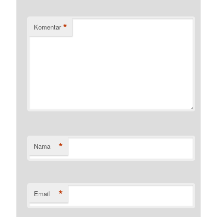
*
Komentar
*
Nama
*
Email