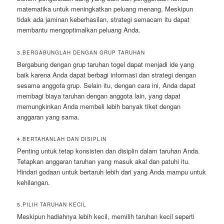
matematika untuk meningkatkan peluang menang. Meskipun
tidak ada jaminan keberhasilan, strategi semacam itu dapat
membantu mengoptimalkan peluang Anda.
3.BERGABUNGLAH DENGAN GRUP TARUHAN
Bergabung dengan grup taruhan togel dapat menjadi ide yang
baik karena Anda dapat berbagi informasi dan strategi dengan
sesama anggota grup. Selain itu, dengan cara ini, Anda dapat
membagi biaya taruhan dengan anggota lain, yang dapat
memungkinkan Anda membeli lebih banyak tiket dengan
anggaran yang sama.
4.BERTAHANLAH DAN DISIPLIN
Penting untuk tetap konsisten dan disiplin dalam taruhan Anda.
Tetapkan anggaran taruhan yang masuk akal dan patuhi itu.
Hindari godaan untuk bertaruh lebih dari yang Anda mampu untuk
kehilangan.
5.PILIH TARUHAN KECIL
Meskipun hadiahnya lebih kecil, memilih taruhan kecil seperti