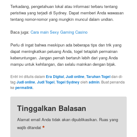
Terkadang, pengetahuan lokal atau informasi terbaru tentang
peristiwa yang terjadi di Sydney. Dapat memberi Anda wawasan
tentang nomor-nomor yang mungkin muncul dalam undian.
Baca juga:
Cara main Sexy Gaming Casino
Perlu di ingat bahwa meskipun ada beberapa tips dan trik yang
dapat meningkatkan peluang Anda, togel tetaplah permainan
keberuntungan. Jangan pernah bertaruh lebih dari yang Anda
mampu untuk kehilangan, dan selalu mainkan dengan bijak.
Entri ini ditulis dalam
Era Digital
,
Judi online
,
Taruhan Togel
dan di-
tag
Judi online
,
Judi Togel
,
Togel Sydney
oleh
admin
. Buat penanda
ke
permalink
.
Tinggalkan Balasan
Alamat email Anda tidak akan dipublikasikan.
Ruas yang
*
wajib ditandai