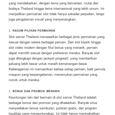
yang mendebarkan, dengan tema yang bervariasi, mulai dari
budaya Thailand hingga tema internasional yang lebih umum. Ini
menjadikan permainan slot tidak hanya sekadar perjudian, tetapi
juga pengalaman visual yang menyenangkan.
2.
RAGAM PILIHAN PERMAINAN
Slot server Thailand menawarkan berbagai jenis permainan yang
sesuai dengan selera berbagai pemain. Dari slot klasik hingga
slot video modern dengan fitur bonus yang menarik, pemain
dapat memilih sesuai dengan preferensi mereka. Banyak slot
juga dilengkapi dengan jackpot progresif, yang memberikan
peluang lebih besar untuk meraih kemenangan besar.
Keberagaman ini memastikan bahwa setiap pemain, baik pemula
maupun yang berpengalaman, menemukan permainan yang
cocok untuk mereka.
3.
BONUS DAN PROMOSI MENARIK
Keuntungan lain dari bermain di slot server Thailand adalah
berbagai bonus dan promosi yang ditawarkan. Banyak situs
menyediakan bonus sambutan, putaran gratis, dan program
loyalitas yang menguntungkan. Ini tidak hanya meningkatkan