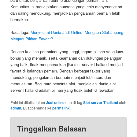
baru untuk belajar dan berinteraksi dengan pemain lain.
Komunitas ini menciptakan suasana yang lebih menyenangkan
dan saling mendukung, menjadikan pengalaman bermain lebih
bermakna.
Baca juga:
Menyelami Dunia Judi Online: Mengapa Slot Jepang
Menjadi Pilihan Favorit?
Dengan kualitas permainan yang tinggi, ragam pilihan yang luas,
bonus yang menarik, serta keamanan dan dukungan pelanggan
yang baik, tidak mengherankan jika slot server-Thailand menjadi
favorit di kalangan pemain. Dengan berbagai faktor yang
mendukung, pengalaman bermain menjadi lebih seru dan
memuaskan. Bagi para pencinta slot, menjelajahi dunia slot
server Thailand adalah pilihan yang tidak boleh di lewatkan.
Entri ini ditulis dalam
Judi online
dan di-tag
Slot server Thailand
oleh
admin
. Buat penanda ke
permalink
.
Tinggalkan Balasan