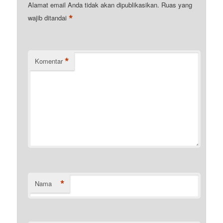
Alamat email Anda tidak akan dipublikasikan.
Ruas yang
*
wajib ditandai
*
Komentar
*
Nama