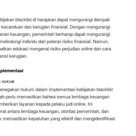
ebijakan blacklist di harapkan dapat mengurangi dampak
rti kecanduan dan kerugian finansial. Dengan mengurangi
ayanan keuangan, pemerintah berharap dapat mengurangi
 melindungi individu dari potensi risiko finansial. Namun,
tkan edukasi mengenai risiko perjudian online dan cara
ensi kerugian.
plementasi
N HUKUM
negakan hukum dalam implementasi kebijakan blacklist
intah perlu memastikan bahwa semua lembaga keuangan
berikan layanan kepada pelaku judi online. Ini
at antara lembaga keuangan, otoritas pemerintah, dan
memastikan kepatuhan yang efektif dan mengidentifikasi