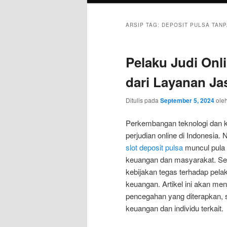
ARSIP TAG:
DEPOSIT PULSA TAN
Pelaku Judi Onl
dari Layanan Ja
Ditulis pada
September 5, 2024
ole
Perkembangan teknologi dan k
perjudian online di Indonesia.
slot deposit pulsa
muncul pula 
keuangan dan masyarakat. Seb
kebijakan tegas terhadap pelak
keuangan. Artikel ini akan men
pencegahan yang diterapkan, s
keuangan dan individu terkait.