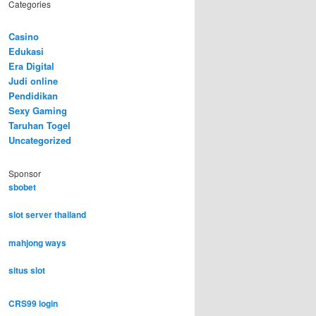
Categories
Casino
Edukasi
Era Digital
Judi online
Pendidikan
Sexy Gaming
Taruhan Togel
Uncategorized
Sponsor
sbobet
slot server thailand
mahjong ways
situs slot
CRS99 login