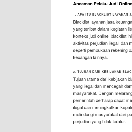
Ancaman Pelaku Judi Online
1.
APA ITU BLACKLIST LAYANAN 
Blacklist layanan jasa keuanga
yang terlibat dalam kegiatan i
konteks judi online, blacklist 
aktivitas perjudian ilegal, d
seperti pembukaan rekening b
keuangan lainnya.
2.
TUJUAN DARI KEBIJAKAN BLAC
Tujuan utama dari kebijakan bla
yang ilegal dan mencegah dam
masyarakat. Dengan melarang 
pemerintah berharap dapat me
ilegal dan meningkatkan kepat
melindungi masyarakat dari pot
perjudian yang tidak teratur.