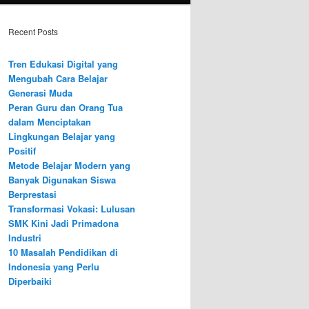
Recent Posts
Tren Edukasi Digital yang
Mengubah Cara Belajar
Generasi Muda
Peran Guru dan Orang Tua
dalam Menciptakan
Lingkungan Belajar yang
Positif
Metode Belajar Modern yang
Banyak Digunakan Siswa
Berprestasi
Transformasi Vokasi: Lulusan
SMK Kini Jadi Primadona
Industri
10 Masalah Pendidikan di
Indonesia yang Perlu
Diperbaiki