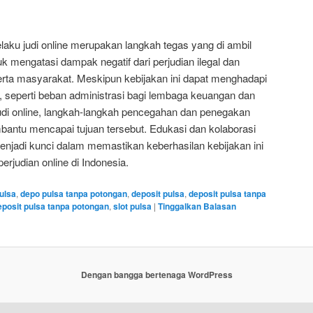
elaku judi online merupakan langkah tegas yang di ambil
k mengatasi dampak negatif dari perjudian ilegal dan
erta masyarakat. Meskipun kebijakan ini dapat menghadapi
 seperti beban administrasi bagi lembaga keuangan dan
udi online, langkah-langkah pencegahan dan penegakan
bantu mencapai tujuan tersebut. Edukasi dan kolaborasi
njadi kunci dalam memastikan keberhasilan kebijakan ini
rjudian online di Indonesia.
ulsa
,
depo pulsa tanpa potongan
,
deposit pulsa
,
deposit pulsa tanpa
eposit pulsa tanpa potongan
,
slot pulsa
|
Tinggalkan Balasan
Dengan bangga bertenaga WordPress