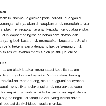
NGAN
 memiliki dampak signifikan pada industri keuangan di
keuangan lainnya akan di harapkan untuk mematuhi aturan
tidak menyediakan layanan kepada individu atau entitas
. Hal ini dapat meningkatkan beban administrasi dan
 yang lebih ketat untuk memastikan kepatuhan. Selain
an perlu bekerja sama dengan pihak berwenang untuk
 akses ke layanan mereka oleh pelaku judi online.
LINE
tar dalam blacklist akan menghadapi kesulitan dalam
 dan mengelola aset mereka. Mereka akan dilarang
 melakukan transfer uang, atau menggunakan layanan
a dapat menyulitkan pelaku judi untuk mengakses dana
ampak finansial dari aktivitas perjudian ilegal. Selain
n stigma negatif terhadap individu yang terlibat dalam
i reputasi dan kehidupan sosial mereka.