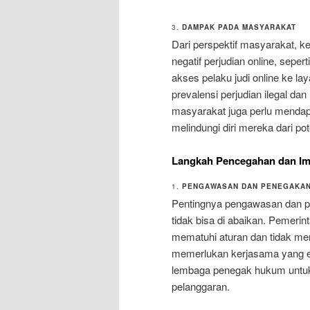
3.
DAMPAK PADA MASYARAKAT
Dari perspektif masyarakat, k
negatif perjudian online, sepe
akses pelaku judi online ke l
prevalensi perjudian ilegal dan
masyarakat juga perlu mendapa
melindungi diri mereka dari pot
Langkah Pencegahan dan Im
1.
PENGAWASAN DAN PENEGAKA
Pentingnya pengawasan dan pe
tidak bisa di abaikan. Pemer
mematuhi aturan dan tidak mem
memerlukan kerjasama yang er
lembaga penegak hukum untuk 
pelanggaran.