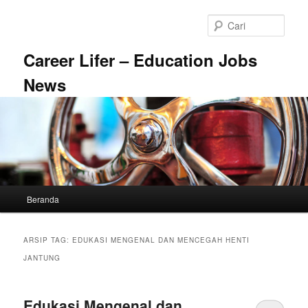
Langsung
Langsung
ke
ke
Cari
konten
konten
utama
sekunder
Career Lifer – Education Jobs
News
Menu
Beranda
utama
ARSIP TAG:
EDUKASI MENGENAL DAN MENCEGAH HENTI
JANTUNG
Edukasi Mengenal dan