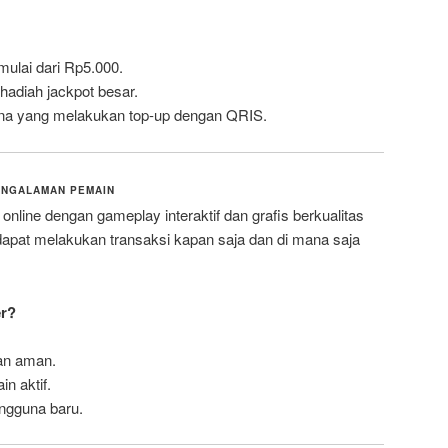
mulai dari Rp5.000.
adiah jackpot besar.
na yang melakukan top-up dengan QRIS.
PENGALAMAN PEMAIN
nline dengan gameplay interaktif dan grafis berkualitas
dapat melakukan transaksi kapan saja dan di mana saja
r?
an aman.
n aktif.
engguna baru.