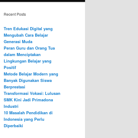
Recent Posts
Tren Edukasi Digital yang
Mengubah Cara Belajar
Generasi Muda
Peran Guru dan Orang Tua
dalam Menciptakan
Lingkungan Belajar yang
Positif
Metode Belajar Modern yang
Banyak Digunakan Siswa
Berprestasi
Transformasi Vokasi: Lulusan
SMK Kini Jadi Primadona
Industri
10 Masalah Pendidikan di
Indonesia yang Perlu
Diperbaiki