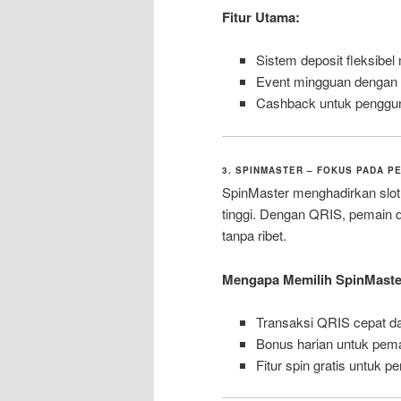
Fitur Utama:
Sistem deposit fleksibel 
Event mingguan dengan h
Cashback untuk penggu
3. SPINMASTER – FOKUS PADA 
SpinMaster menghadirkan slot o
tinggi. Dengan QRIS, pemain 
tanpa ribet.
Mengapa Memilih SpinMaste
Transaksi QRIS cepat d
Bonus harian untuk pemai
Fitur spin gratis untuk p