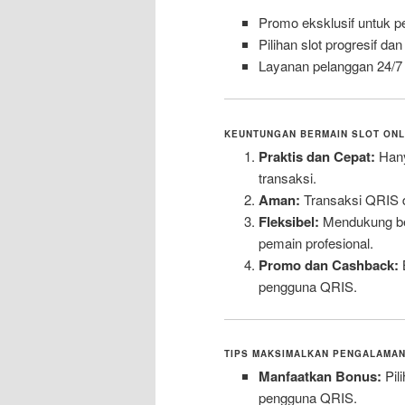
Promo eksklusif untuk 
Pilihan slot progresif dan 
Layanan pelanggan 24/7 
KEUNTUNGAN BERMAIN SLOT ONL
Praktis dan Cepat:
Hany
transaksi.
Aman:
Transaksi QRIS dil
Fleksibel:
Mendukung ber
pemain profesional.
Promo dan Cashback:
B
pengguna QRIS.
TIPS MAKSIMALKAN PENGALAMAN
Manfaatkan Bonus:
Pil
pengguna QRIS.