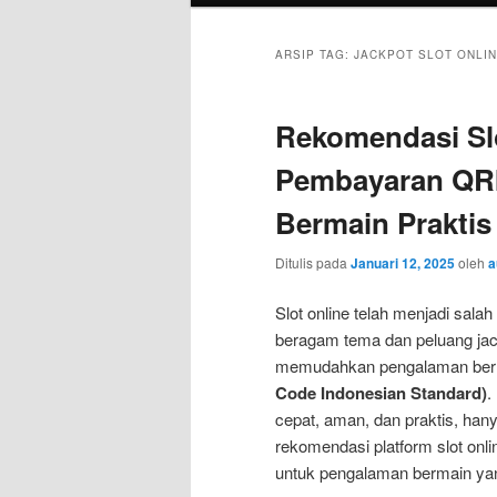
ARSIP TAG:
JACKPOT SLOT ONLI
Rekomendasi Sl
Pembayaran QR
Bermain Praktis
Ditulis pada
Januari 12, 2025
oleh
a
Slot online telah menjadi salah
beragam tema dan peluang jack
memudahkan pengalaman berm
Code Indonesian Standard)
.
cepat, aman, dan praktis, han
rekomendasi platform slot on
untuk pengalaman bermain yang