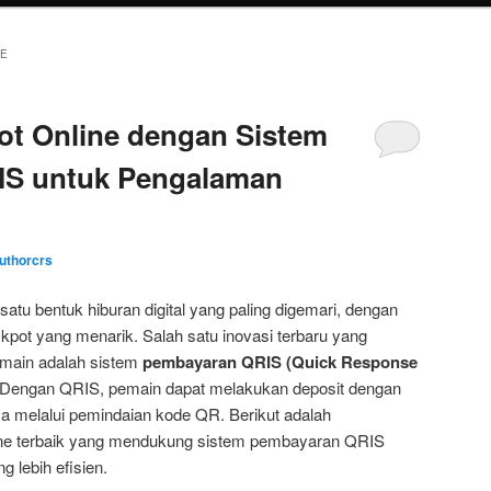
NE
ot Online dengan Sistem
IS untuk Pengalaman
uthorcrs
 satu bentuk hiburan digital yang paling digemari, dengan
pot yang menarik. Salah satu inovasi terbaru yang
ain adalah sistem
pembayaran QRIS (Quick Response
 Dengan QRIS, pemain dapat melakukan deposit dengan
ya melalui pemindaian kode QR. Berikut adalah
line terbaik yang mendukung sistem pembayaran QRIS
 lebih efisien.