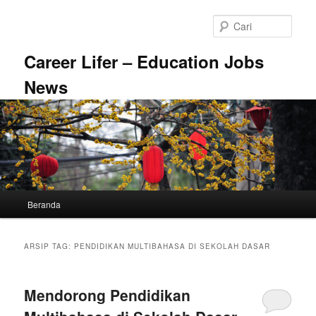
Langsung
Langsung
ke
ke
Cari
konten
konten
utama
sekunder
Career Lifer – Education Jobs
News
Menu
Beranda
utama
ARSIP TAG:
PENDIDIKAN MULTIBAHASA DI SEKOLAH DASAR
Mendorong Pendidikan